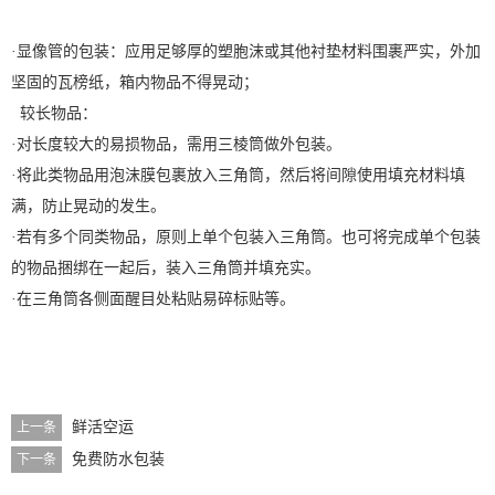
·显像管的包装：应用足够厚的塑胞沫或其他衬垫材料围裹严实，外加
坚固的瓦榜纸，箱内物品不得晃动；
较长物品：
·对长度较大的易损物品，需用三棱筒做外包装。
·将此类物品用泡沫膜包裹放入三角筒，然后将间隙使用填充材料填
满，防止晃动的发生。
·若有多个同类物品，原则上单个包装入三角筒。也可将完成单个包装
的物品捆绑在一起后，装入三角筒并填充实。
·在三角筒各侧面醒目处粘贴易碎标贴等。
鲜活空运
上一条
免费防水包装
下一条